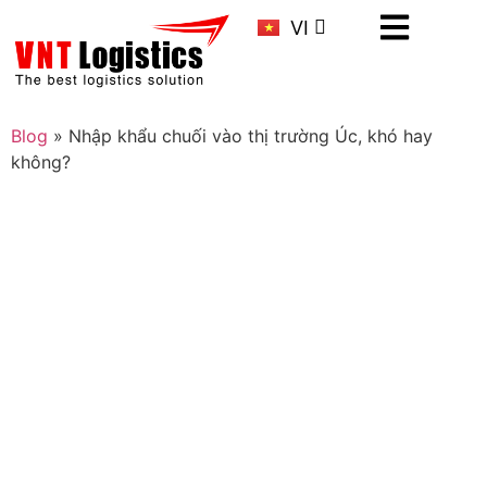
KR
VI
CN
Blog
»
Nhập khẩu chuối vào thị trường Úc, khó hay
không?
Nhập khẩu chuối vào thị
trường Úc, khó hay không?