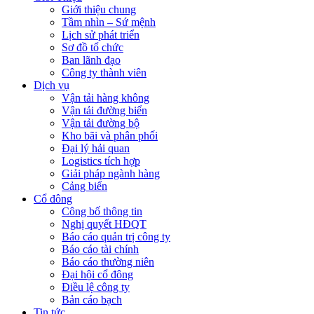
Giới thiệu chung
Tầm nhìn – Sứ mệnh
Lịch sử phát triển
Sơ đồ tổ chức
Ban lãnh đạo
Công ty thành viên
Dịch vụ
Vận tải hàng không
Vận tải đường biển
Vận tải đường bộ
Kho bãi và phân phối
Đại lý hải quan
Logistics tích hợp
Giải pháp ngành hàng
Cảng biển
Cổ đông
Công bố thông tin
Nghị quyết HĐQT
Báo cáo quản trị công ty
Báo cáo tài chính
Báo cáo thường niên
Đại hội cổ đông
Điều lệ công ty
Bản cáo bạch
Tin tức