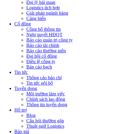
Đại lý hải quan
Logistics tích hợp
Giải pháp ngành hàng
Cảng biển
Cổ đông
Công bố thông tin
Nghị quyết HĐQT
Báo cáo quản trị công ty
Báo cáo tài chính
Báo cáo thường niên
Đại hội cổ đông
Điều lệ công ty
Bản cáo bạch
Tin tức
Thông cáo báo chí
Tin tức nội bộ
Tuyển dụng
Môi trường làm việc
Chính sách lao động
Thông tin tuyển dụng
Hỗ trợ
Blog
Câu hỏi thường gặp
Thuật ngữ Logistics
Báo giá