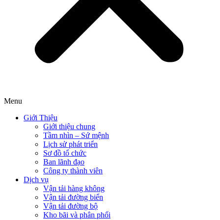
Menu
Giới Thiệu
Giới thiệu chung
Tầm nhìn – Sứ mệnh
Lịch sử phát triển
Sơ đồ tổ chức
Ban lãnh đạo
Công ty thành viên
Dịch vụ
Vận tải hàng không
Vận tải đường biển
Vận tải đường bộ
Kho bãi và phân phối