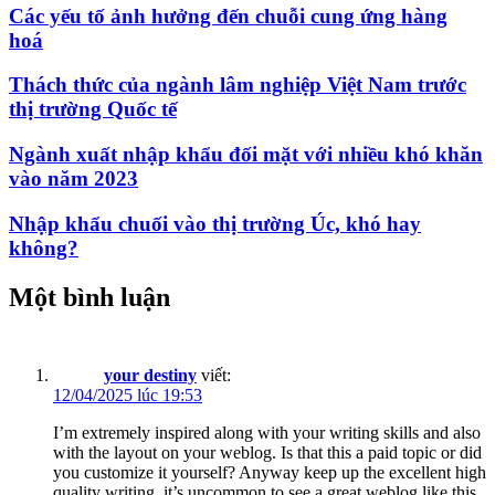
Các yếu tố ảnh hưởng đến chuỗi cung ứng hàng
hoá
Thách thức của ngành lâm nghiệp Việt Nam trước
thị trường Quốc tế
Ngành xuất nhập khẩu đối mặt với nhiều khó khăn
vào năm 2023
Nhập khẩu chuối vào thị trường Úc, khó hay
không?
Một bình luận
your destiny
viết:
12/04/2025 lúc 19:53
I’m extremely inspired along with your writing skills and also
with the layout on your weblog. Is that this a paid topic or did
you customize it yourself? Anyway keep up the excellent high
quality writing, it’s uncommon to see a great weblog like this