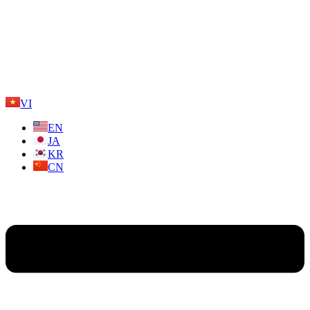
VI
EN
JA
KR
CN