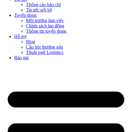
Thông cáo báo chí
Tin tức nội bộ
Tuyển dụng
Môi trường làm việc
Chính sách lao động
Thông tin tuyển dụng
Hỗ trợ
Blog
Câu hỏi thường gặp
Thuật ngữ Logistics
Báo giá