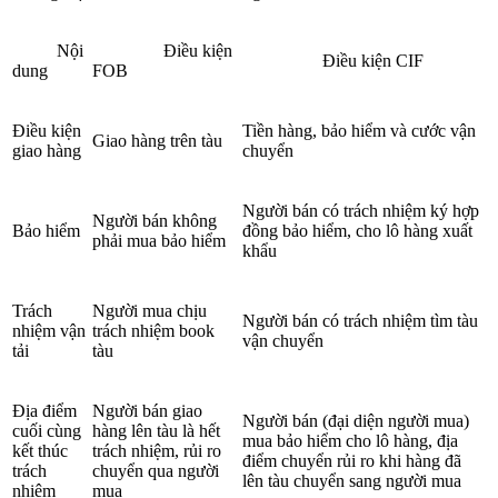
Nội
Điều kiện
Điều kiện CIF
dung
FOB
Điều kiện
Tiền hàng, bảo hiểm và cước vận
Giao hàng trên tàu
giao hàng
chuyển
Người bán có trách nhiệm ký hợp
Người bán không
Bảo hiểm
đồng bảo hiểm, cho lô hàng xuất
phải mua bảo hiểm
khẩu
Trách
Người mua chịu
Người bán có trách nhiệm tìm tàu
nhiệm vận
trách nhiệm book
vận chuyển
tải
tàu
Địa điểm
Người bán giao
Người bán (đại diện người mua)
cuối cùng
hàng lên tàu là hết
mua bảo hiểm cho lô hàng, địa
kết thúc
trách nhiệm, rủi ro
điểm chuyển rủi ro khi hàng đã
trách
chuyển qua người
lên tàu chuyển sang người mua
nhiệm
mua