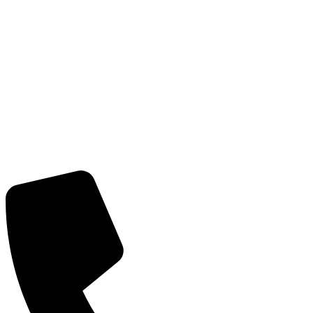
CÔNG TY CỔ PHẦN GIAO NHẬN VẬN TẢI NGO
Trụ sở:
Số 2 Bích Câu, Phường Ô Chợ Dừa, Hà Nội
MST:
0101352858 do Sở Kế Hoạch Đầu Tư Hà Nội cấp
ngày 07/04/2003
Tel:
(+84) 24 3732 1090
Email:
info@vntlogistics.com