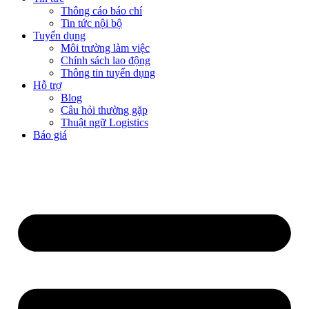
Thông cáo báo chí
Tin tức nội bộ
Tuyển dụng
Môi trường làm việc
Chính sách lao động
Thông tin tuyển dụng
Hỗ trợ
Blog
Câu hỏi thường gặp
Thuật ngữ Logistics
Báo giá