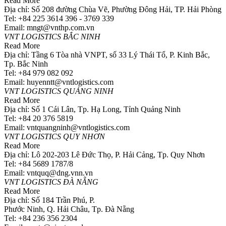
Read More
Địa chỉ: Số 208 đường Chùa Vẽ, Phường Đông Hải, TP. Hải Phòng
Tel: +84 225 3614 396 - 3769 339
Email: mngt@vnthp.com.vn
VNT LOGISTICS BẮC NINH
Read More
Địa chỉ: Tầng 6 Tòa nhà VNPT, số 33 Lý Thái Tổ, P. Kinh Bắc,
Tp. Bắc Ninh
Tel: +84 979 082 092
Email: huyenntt@vntlogistics.com
VNT LOGISTICS QUẢNG NINH
Read More
Địa chỉ: Số 1 Cái Lân, Tp. Hạ Long, Tỉnh Quảng Ninh
Tel: +84 20 376 5819
Email: vntquangninh@vntlogistics.com
VNT LOGISTICS QUY NHƠN
Read More
Địa chỉ: Lô 202-203 Lê Đức Thọ, P. Hải Cảng, Tp. Quy Nhơn
Tel: +84 5689 1787/8
Email: vntquq@dng.vnn.vn
VNT LOGISTICS ĐÀ NẴNG
Read More
Địa chỉ: Số 184 Trần Phú, P.
Phước Ninh, Q. Hải Châu, Tp. Đà Nẵng
Tel: +84 236 356 2304