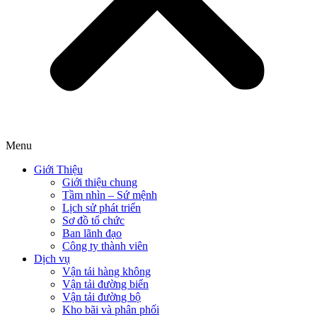
Menu
Giới Thiệu
Giới thiệu chung
Tầm nhìn – Sứ mệnh
Lịch sử phát triển
Sơ đồ tổ chức
Ban lãnh đạo
Công ty thành viên
Dịch vụ
Vận tải hàng không
Vận tải đường biển
Vận tải đường bộ
Kho bãi và phân phối