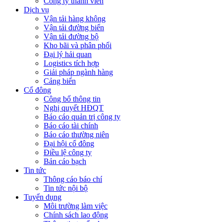
Công ty thành viên
Dịch vụ
Vận tải hàng không
Vận tải đường biển
Vận tải đường bộ
Kho bãi và phân phối
Đại lý hải quan
Logistics tích hợp
Giải pháp ngành hàng
Cảng biển
Cổ đông
Công bố thông tin
Nghị quyết HĐQT
Báo cáo quản trị công ty
Báo cáo tài chính
Báo cáo thường niên
Đại hội cổ đông
Điều lệ công ty
Bản cáo bạch
Tin tức
Thông cáo báo chí
Tin tức nội bộ
Tuyển dụng
Môi trường làm việc
Chính sách lao động