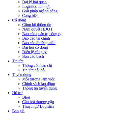
Đại lý hải quan
Logistics tích hợp
Giải pháp ngành hàng
Cảng biển
Cổ đông
Công bố thông tin
Nghị quyết HĐQT
Báo cáo quản trị công ty
Báo cáo tài chính
Báo cáo thường niên
Đại hội cổ đông
Điều lệ công ty
Bản cáo bạch
Tin tức
Thông cáo báo chí
Tin tức nội bộ
Tuyển dụng
Môi trường làm việc
Chính sách lao động
Thông tin tuyển dụng
Hỗ trợ
Blog
Câu hỏi thường gặp
Thuật ngữ Logistics
Báo giá