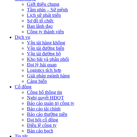
Giới thiệu chung
Tầm nhìn – Sứ mệnh
Lịch sử phát triển
Sơ đồ tổ chức
Ban lãnh đạo
Công ty thành viên
Dịch vụ
Vận tải hàng không
Vận tải đường biển
Vận tải đường bộ
Kho bãi và phân phối
Đại lý hải quan
Logistics tích hợp
Giải pháp ngành hàng
Cảng biển
Cổ đông
Công bố thông tin
Nghị quyết HĐQT
Báo cáo quản trị công ty
Báo cáo tài chính
Báo cáo thường niên
Đại hội cổ đông
Điều lệ công ty
Bản cáo bạch
Tin tức