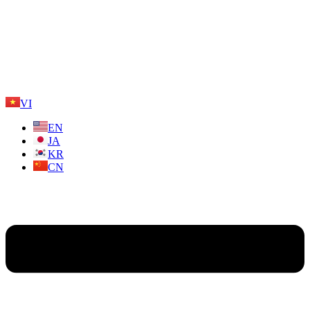
VI
EN
JA
KR
CN