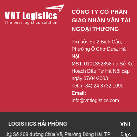
CÔNG TY CỔ PHẦN 
GIAO NHẬN VẬN TẢI 
NGOẠI THƯƠNG
Trụ sở:
Số 2 Bích Câu,
Phường Ô Chợ Dừa, Hà
Nội
MST:
0101352858 do Sở Kế
Hoạch Đầu Tư Hà Nội cấp
ngày 07/04/2003
Tel:
(+84) 24 3732 1090
Email:
info@vntlogistics.com
STICS HẢI PHÒNG
VNT LOGISTIC
 208 đường Chùa Vẽ, Phường Đông Hải, TP.
Địa chỉ: Tầng 6 T