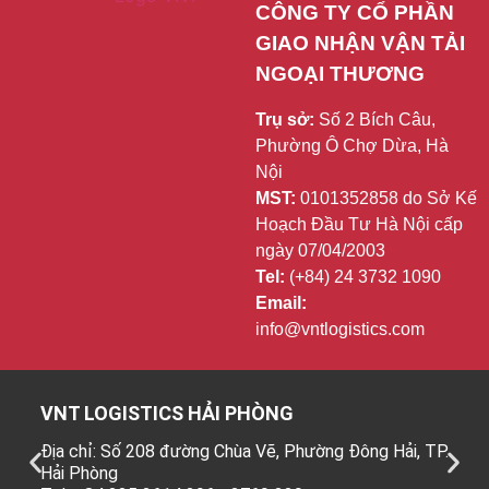
CÔNG TY CỔ PHẦN 
GIAO NHẬN VẬN TẢI 
NGOẠI THƯƠNG
Trụ sở:
Số 2 Bích Câu,
Phường Ô Chợ Dừa, Hà
Nội
MST:
0101352858 do Sở Kế
Hoạch Đầu Tư Hà Nội cấp
ngày 07/04/2003
Tel:
(+84) 24 3732 1090
Email:
info@vntlogistics.com
VNT LOGISTICS HẢI PHÒNG
Địa chỉ: Số 208 đường Chùa Vẽ, Phường Đông Hải, TP.
Hải Phòng