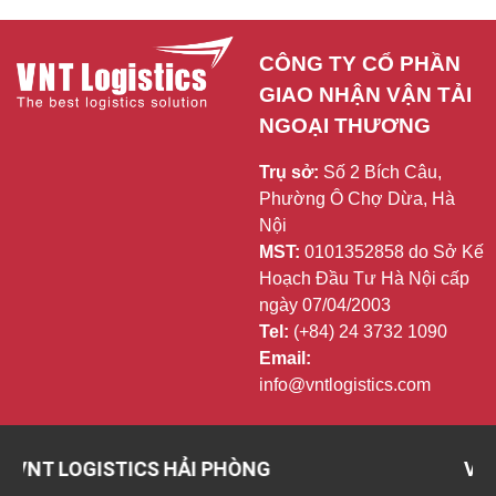
CÔNG TY CỔ PHẦN 
GIAO NHẬN VẬN TẢI 
NGOẠI THƯƠNG
Trụ sở:
Số 2 Bích Câu,
Phường Ô Chợ Dừa, Hà
Nội
MST:
0101352858 do Sở Kế
Hoạch Đầu Tư Hà Nội cấp
ngày 07/04/2003
Tel:
(+84) 24 3732 1090
Email:
info@vntlogistics.com
LOGISTICS HẢI PHÒNG
VNT LOGI