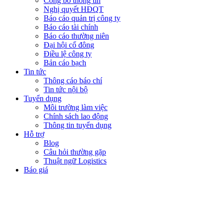
Công bố thông tin
Nghị quyết HĐQT
Báo cáo quản trị công ty
Báo cáo tài chính
Báo cáo thường niên
Đại hội cổ đông
Điều lệ công ty
Bản cáo bạch
Tin tức
Thông cáo báo chí
Tin tức nội bộ
Tuyển dụng
Môi trường làm việc
Chính sách lao động
Thông tin tuyển dụng
Hỗ trợ
Blog
Câu hỏi thường gặp
Thuật ngữ Logistics
Báo giá