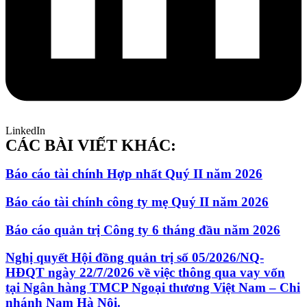
LinkedIn
CÁC BÀI VIẾT KHÁC:
Báo cáo tài chính Hợp nhất Quý II năm 2026
Báo cáo tài chính công ty mẹ Quý II năm 2026
Báo cáo quản trị Công ty 6 tháng đầu năm 2026
Nghị quyết Hội đồng quản trị số 05/2026/NQ-
HĐQT ngày 22/7/2026 về việc thông qua vay vốn
tại Ngân hàng TMCP Ngoại thương Việt Nam – Chi
nhánh Nam Hà Nội.