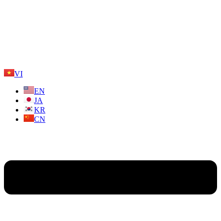
VI
EN
JA
KR
CN