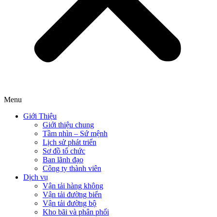
Menu
Giới Thiệu
Giới thiệu chung
Tầm nhìn – Sứ mệnh
Lịch sử phát triển
Sơ đồ tổ chức
Ban lãnh đạo
Công ty thành viên
Dịch vụ
Vận tải hàng không
Vận tải đường biển
Vận tải đường bộ
Kho bãi và phân phối