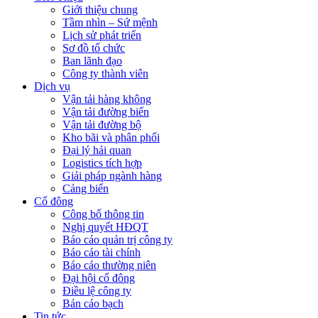
Giới thiệu chung
Tầm nhìn – Sứ mệnh
Lịch sử phát triển
Sơ đồ tổ chức
Ban lãnh đạo
Công ty thành viên
Dịch vụ
Vận tải hàng không
Vận tải đường biển
Vận tải đường bộ
Kho bãi và phân phối
Đại lý hải quan
Logistics tích hợp
Giải pháp ngành hàng
Cảng biển
Cổ đông
Công bố thông tin
Nghị quyết HĐQT
Báo cáo quản trị công ty
Báo cáo tài chính
Báo cáo thường niên
Đại hội cổ đông
Điều lệ công ty
Bản cáo bạch
Tin tức