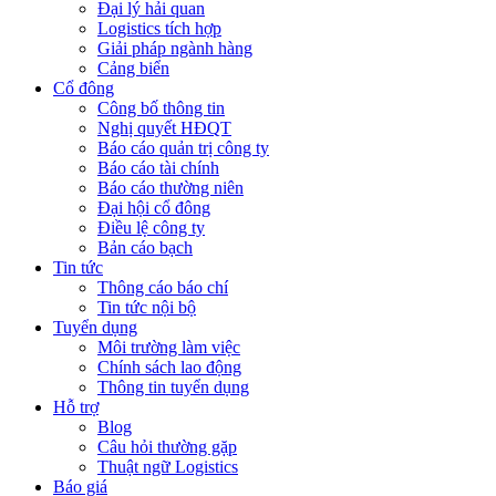
Đại lý hải quan
Logistics tích hợp
Giải pháp ngành hàng
Cảng biển
Cổ đông
Công bố thông tin
Nghị quyết HĐQT
Báo cáo quản trị công ty
Báo cáo tài chính
Báo cáo thường niên
Đại hội cổ đông
Điều lệ công ty
Bản cáo bạch
Tin tức
Thông cáo báo chí
Tin tức nội bộ
Tuyển dụng
Môi trường làm việc
Chính sách lao động
Thông tin tuyển dụng
Hỗ trợ
Blog
Câu hỏi thường gặp
Thuật ngữ Logistics
Báo giá