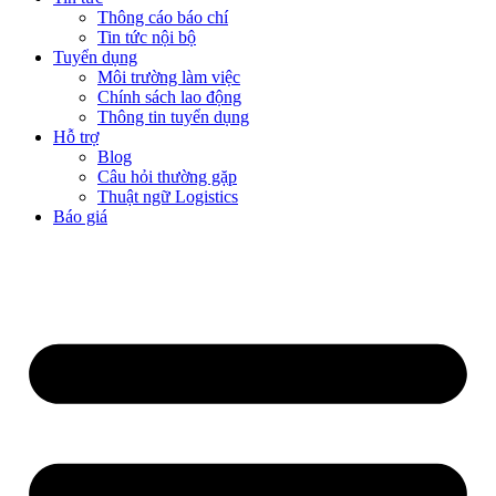
Thông cáo báo chí
Tin tức nội bộ
Tuyển dụng
Môi trường làm việc
Chính sách lao động
Thông tin tuyển dụng
Hỗ trợ
Blog
Câu hỏi thường gặp
Thuật ngữ Logistics
Báo giá