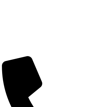
CÔNG TY CỔ PHẦN GIAO NHẬN VẬN TẢI NGO
Trụ sở:
Số 2 Bích Câu, Phường Ô Chợ Dừa, Hà Nội
MST:
0101352858 do Sở Kế Hoạch Đầu Tư Hà Nội cấp
ngày 07/04/2003
Tel:
(+84) 24 3732 1090
Email:
info@vntlogistics.com