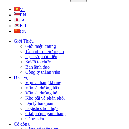
VI
EN
JA
KR
CN
Giới Thiệu
Giới thiệu chung
Tầm nhìn – Sứ mệnh
Lịch sử phát triển
Sơ đồ tổ chức
Ban lãnh đạo
Công ty thành viên
Dịch vụ
Vận tải hàng không
Vận tải đường biển
Vận tải đường bộ
Kho bãi và phân phối
Đại lý hải quan
Logistics tích hợp
Giải pháp ngành hàng
Cảng biển
Cổ đông