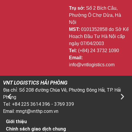
Trụ sở:
Số 2 Bích Câu,
Phường Ô Chợ Dừa, Hà
Nội
MST:
0101352858 do Sở Kế
Hoạch Đầu Tư Hà Nội cấp
ngày 07/04/2003
Tel:
(+84) 24 3732 1090
Email:
info@vntlogistics.com
VNT LOGISTICS HẢI PHÒNG
V
Địa chỉ: Số 208 đường Chùa Vẽ, Phường Đông Hải, TP. Hải
Đ
Phòng
T
Tel: +84 225 3614 396 - 3769 339
T
Email: mngt@vnthp.com.vn
E
Giới thiệu
Chính sách giao dịch chung