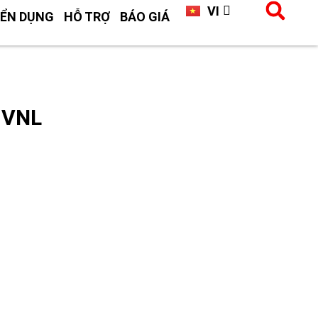
VI
CN
ỂN DỤNG
HỖ TRỢ
BÁO GIÁ
 VNL