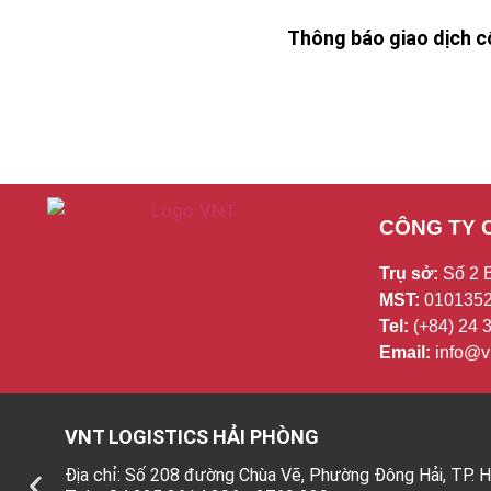
Thông báo giao dịch cổ
CÔNG TY 
Trụ sở:
Số 2 
MST:
0101352
Tel:
(+84) 24
Email:
info@vn
VNT LOGISTICS HẢI PHÒNG
Địa chỉ: Số 208 đường Chùa Vẽ, Phường Đông Hải, TP. 