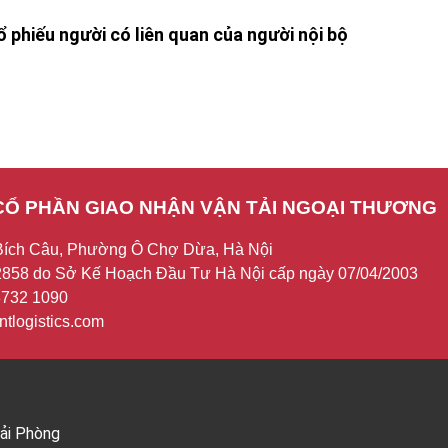
 phiếu người có liên quan của người nội bộ
CỔ PHẦN GIAO NHẬN VẬN TẢI NGOẠI THƯƠNG
Bích Câu, Phường Ô Chợ Dừa, Hà Nội
858 do Sở Kế Hoạch Đầu Tư Hà Nội cấp ngày 07/04/2003
 3732 1090
tlogistics.com
Hải Phòng