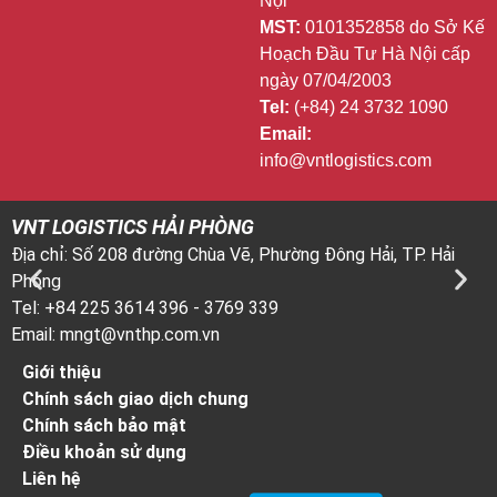
Nội
MST:
0101352858 do Sở Kế
Hoạch Đầu Tư Hà Nội cấp
ngày 07/04/2003
Tel:
(+84) 24 3732 1090
Email:
info@vntlogistics.com
VNT LOGISTICS HẢI PHÒNG
V
Địa chỉ: Số 208 đường Chùa Vẽ, Phường Đông Hải, TP. Hải
Đ
Phòng
T
Tel: +84 225 3614 396 - 3769 339
T
Email: mngt@vnthp.com.vn
E
Giới thiệu
Chính sách giao dịch chung
Chính sách bảo mật
Điều khoản sử dụng
Liên hệ