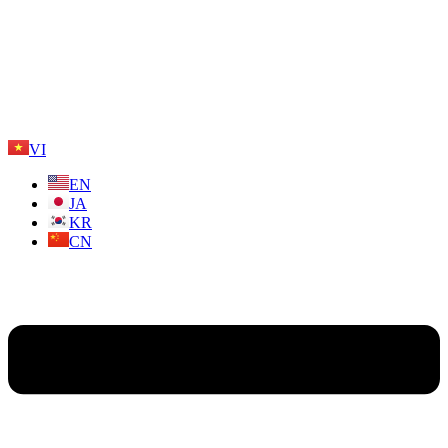
VI
EN
JA
KR
CN