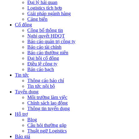
Đại lý hải quan
Logistics tích hợp
Giải pháp ngành hàng
Cảng biển
Cổ đông
Công bố thông tin
Nghị quyết HĐQT
Báo cáo quản trị công ty
Báo cáo tài chính
Báo cáo thường niên
Đại hội cổ đông
Điều lệ công ty
Bản cáo bạch
Tin tức
Thông cáo báo chí
Tin tức nội bộ
Tuyển dụng
Môi trường làm việc
Chính sách lao động
Thông tin tuyển dụng
Hỗ trợ
Blog
Câu hỏi thường gặp
Thuật ngữ Logistics
Báo giá