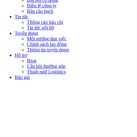
Đại hội cổ đông
Điều lệ công ty
Bản cáo bạch
Tin tức
Thông cáo báo chí
Tin tức nội bộ
Tuyển dụng
Môi trường làm việc
Chính sách lao động
Thông tin tuyển dụng
Hỗ trợ
Blog
Câu hỏi thường gặp
Thuật ngữ Logistics
Báo giá