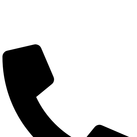
CÔNG TY CỔ PHẦN GIAO NHẬN VẬN TẢI NGO
Trụ sở:
Số 2 Bích Câu, Phường Ô Chợ Dừa, Hà Nội
MST:
0101352858 do Sở Kế Hoạch Đầu Tư Hà Nội cấp
ngày 07/04/2003
Tel:
(+84) 24 3732 1090
Email:
info@vntlogistics.com