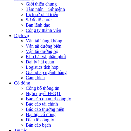
Giới thiệu chung
Tầm nhìn – Sứ mệnh
Lịch sử phát triển
Sơ đồ tổ chức
Ban lãnh đạo
Công ty thành viên
Dịch vụ
Vận tải hàng không
Vận tải đường biển
Vận tải đường bộ
Kho bãi và phân phối
Đại lý hải quan
Logistics tích hợp
Giải pháp ngành hàng
Cảng biển
Cổ đông
Công bố thông tin
Nghị quyết HĐQT
Báo cáo quản trị công ty
Báo cáo tài chính
Báo cáo thường niên
Đại hội cổ đông
Điều lệ công ty
Bản cáo bạch
Tin tức