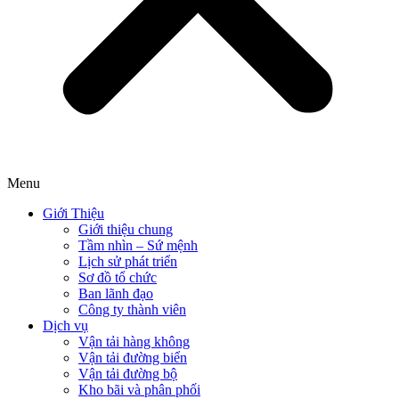
Menu
Giới Thiệu
Giới thiệu chung
Tầm nhìn – Sứ mệnh
Lịch sử phát triển
Sơ đồ tổ chức
Ban lãnh đạo
Công ty thành viên
Dịch vụ
Vận tải hàng không
Vận tải đường biển
Vận tải đường bộ
Kho bãi và phân phối