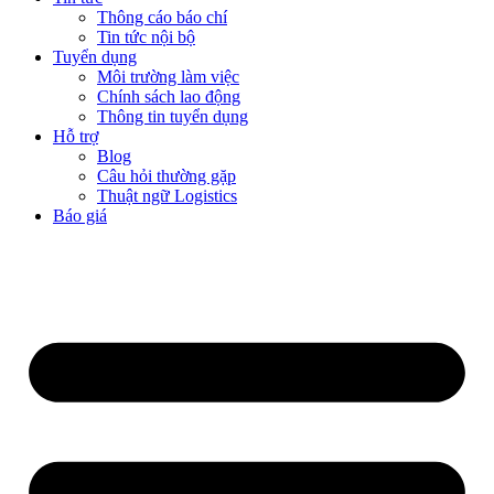
Thông cáo báo chí
Tin tức nội bộ
Tuyển dụng
Môi trường làm việc
Chính sách lao động
Thông tin tuyển dụng
Hỗ trợ
Blog
Câu hỏi thường gặp
Thuật ngữ Logistics
Báo giá