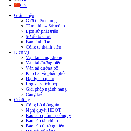
CN
Giới Thiệu
Giới thiệu chung
Tầm nhìn – Sứ mệnh
Lịch sử phát triển
Sơ đồ tổ chức
Ban lãnh đạo
Công ty thành viên
Dịch vụ
Vận tải hàng không
Vận tải đường biển
Vận tải đường bộ
Kho bãi và phân phối
Đại lý hải quan
Logistics tích hợp
Giải pháp ngành hàng
Cảng biển
Cổ đông
Công bố thông tin
Nghị quyết HĐQT
Báo cáo quản trị công ty
Báo cáo tài chính
Báo cáo thường niên