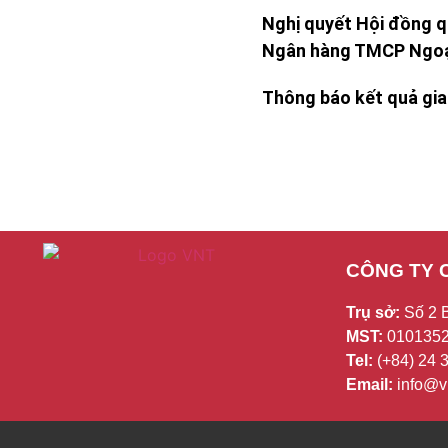
Nghị quyết Hội đồng q
Ngân hàng TMCP Ngoại
Thông báo kết quả giao
CÔNG TY 
Trụ sở:
Số 2 
MST:
0101352
Tel:
(+84) 24
Email:
info@vn