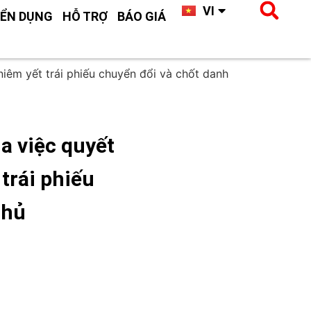
VI
CN
ỂN DỤNG
HỖ TRỢ
BÁO GIÁ
êm yết trái phiếu chuyển đổi và chốt danh
 việc quyết
 trái phiếu
chủ