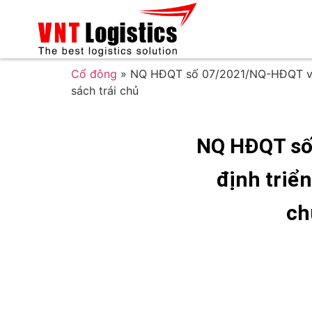
Cổ đông
»
NQ HĐQT số 07/2021/NQ-HĐQT v/v T
sách trái chủ
NQ HĐQT số
định triển
ch