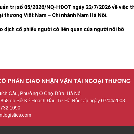
uản trị số 05/2026/NQ-HĐQT ngày 22/7/2026 về việc th
 thương Việt Nam – Chi nhánh Nam Hà Nội.
 dịch cổ phiếu người có liên quan của người nội bộ
CỔ PHẦN GIAO NHẬN VẬN TẢI NGOẠI THƯƠNG
Bích Câu, Phường Ô Chợ Dừa, Hà Nội
858 do Sở Kế Hoạch Đầu Tư Hà Nội cấp ngày 07/04/2003
 3732 1090
tlogistics.com