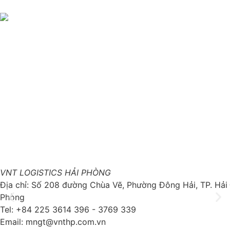
CÔNG TY CỔ PHẦN GIAO NHẬN VẬN TẢI NGOẠI 
THƯƠNG
Trụ sở:
Số 2 Bích Câu, Phường Ô Chợ Dừa, Hà Nội
MST:
0101352858 do Sở Kế Hoạch Đầu Tư Hà Nội cấp ngày
07/04/2003
Tel:
(+84) 24 3732 1090
Email:
info@vntlogistics.com
VNT LOGISTICS HẢI PHÒNG
Địa chỉ: Số 208 đường Chùa Vẽ, Phường Đông Hải, TP. Hải
Phòng
Tel: +84 225 3614 396 - 3769 339
Email: mngt@vnthp.com.vn