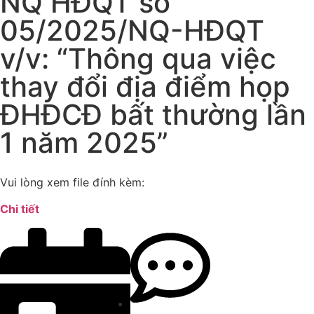
NQ HĐQT số
05/2025/NQ-HĐQT
v/v: “Thông qua việc
thay đổi địa điểm họp
ĐHĐCĐ bất thường lần
1 năm 2025”
Vui lòng xem file đính kèm:
Chi tiết