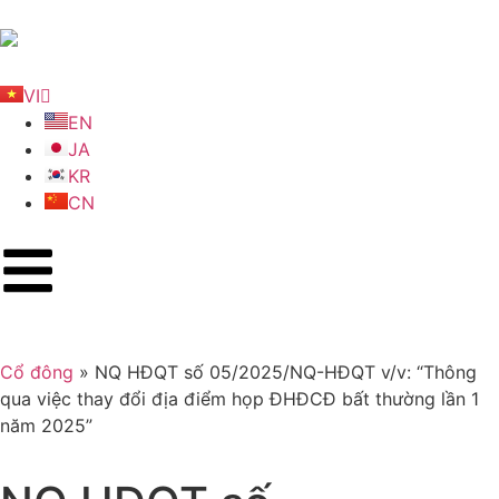
VI
EN
JA
KR
CN
Cổ đông
»
NQ HĐQT số 05/2025/NQ-HĐQT v/v: “Thông
qua việc thay đổi địa điểm họp ĐHĐCĐ bất thường lần 1
năm 2025”