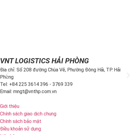
Trụ sở:
Số 2 Bích Câu, Phường Ô Chợ Dừa, Hà Nội
MST:
0101352858 do Sở Kế Hoạch Đầu Tư Hà Nội cấp ngày
07/04/2003
Tel:
(+84) 24 3732 1090
Email:
info@vntlogistics.com
VNT LOGISTICS HẢI PHÒNG
Địa chỉ: Số 208 đường Chùa Vẽ, Phường Đông Hải, TP. Hải
Phòng
Tel: +84 225 3614 396 - 3769 339
Email: mngt@vnthp.com.vn
Giới thiệu
Chính sách giao dịch chung
Chính sách bảo mật
Điều khoản sử dụng