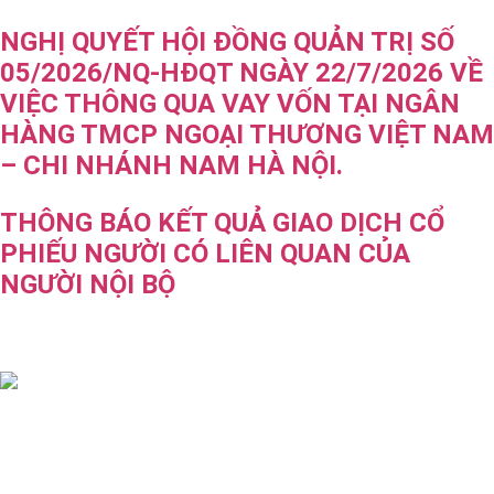
NGHỊ QUYẾT HỘI ĐỒNG QUẢN TRỊ SỐ
05/2026/NQ-HĐQT NGÀY 22/7/2026 VỀ
VIỆC THÔNG QUA VAY VỐN TẠI NGÂN
HÀNG TMCP NGOẠI THƯƠNG VIỆT NAM
– CHI NHÁNH NAM HÀ NỘI.
THÔNG BÁO KẾT QUẢ GIAO DỊCH CỔ
PHIẾU NGƯỜI CÓ LIÊN QUAN CỦA
NGƯỜI NỘI BỘ
CÔNG TY CỔ PHẦN GIAO NHẬN VẬN TẢI NGOẠI 
THƯƠNG