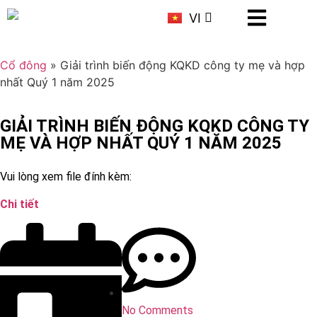
KR
VI
CN
Cổ đông
»
Giải trình biến động KQKD công ty mẹ và hợp
nhất Quý 1 năm 2025
GIẢI TRÌNH BIẾN ĐỘNG KQKD CÔNG TY
MẸ VÀ HỢP NHẤT QUÝ 1 NĂM 2025
Vui lòng xem file đính kèm:
Chi tiết
No Comments