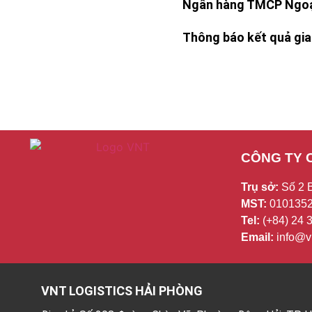
Ngân hàng TMCP Ngoại
Thông báo kết quả giao
CÔNG TY 
Trụ sở:
Số 2 
MST:
0101352
Tel:
(+84) 24
Email:
info@vn
VNT LOGISTICS HẢI PHÒNG