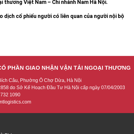
 thương Việt Nam – Chi nhánh Nam Hà Nội.
 dịch cổ phiếu người có liên quan của người nội bộ
CỔ PHẦN GIAO NHẬN VẬN TẢI NGOẠI THƯƠNG
Bích Câu, Phường Ô Chợ Dừa, Hà Nội
858 do Sở Kế Hoạch Đầu Tư Hà Nội cấp ngày 07/04/2003
 3732 1090
tlogistics.com