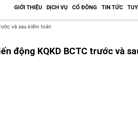
GIỚI THIỆU
DỊCH VỤ
CỔ ĐÔNG
TIN TỨC
TUY
rước và sau kiểm toán
 biến động KQKD BCTC trước và sa