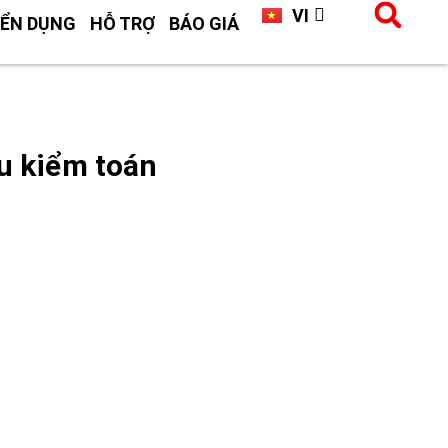
VI
CN
ỂN DỤNG
HỖ TRỢ
BÁO GIÁ
u kiểm toán