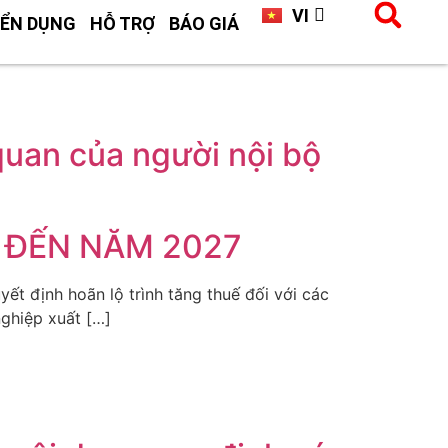
VI
CN
ỂN DỤNG
HỖ TRỢ
BÁO GIÁ
quan của người nội bộ
 ĐẾN NĂM 2027
t định hoãn lộ trình tăng thuế đối với các
ghiệp xuất […]