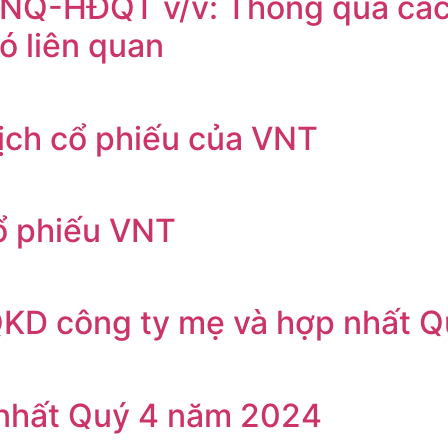
Q-HĐQT v/v: Thông qua các 
ó liên quan
dịch cổ phiếu của VNT
ổ phiếu VNT
KQKD công ty mẹ và hợp nhất 
 nhất Quý 4 năm 2024