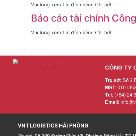
Vui lòng xem file đính kèm: Chi tiết
Báo cáo tài chính Côn
Vui lòng xem file đính kèm: Chi tiết
CÔNG TY 
Trụ sở:
Số 2 
MST:
0101352
Tel:
(+84) 24
Email:
info@vn
VNT LOGISTICS HẢI PHÒNG