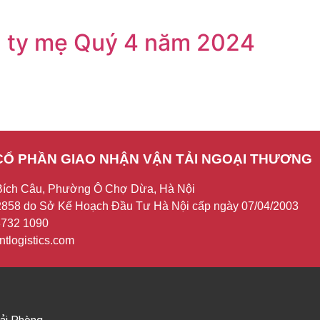
g ty mẹ Quý 4 năm 2024
CỔ PHẦN GIAO NHẬN VẬN TẢI NGOẠI THƯƠNG
Bích Câu, Phường Ô Chợ Dừa, Hà Nội
858 do Sở Kế Hoạch Đầu Tư Hà Nội cấp ngày 07/04/2003
 3732 1090
tlogistics.com