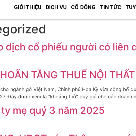
GIỚI THIỆU
DỊCH VỤ
CỔ ĐÔNG
TIN TỨC
TUY
gorized
 dịch cổ phiếu người có liên 
HOÃN TĂNG THUẾ NỘI THẤT
 cho ngành gỗ Việt Nam, Chính phủ Hoa Kỳ vừa công bố quyế
27. Đây được xem là “khoảng thở” quý giá cho các doanh n
g ty mẹ quý 3 năm 2025