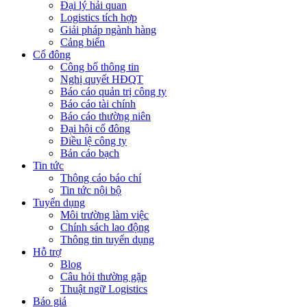
Đại lý hải quan
Logistics tích hợp
Giải pháp ngành hàng
Cảng biển
Cổ đông
Công bố thông tin
Nghị quyết HĐQT
Báo cáo quản trị công ty
Báo cáo tài chính
Báo cáo thường niên
Đại hội cổ đông
Điều lệ công ty
Bản cáo bạch
Tin tức
Thông cáo báo chí
Tin tức nội bộ
Tuyển dụng
Môi trường làm việc
Chính sách lao động
Thông tin tuyển dụng
Hỗ trợ
Blog
Câu hỏi thường gặp
Thuật ngữ Logistics
Báo giá