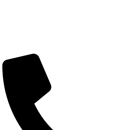
CÔNG TY CỔ PHẦN GIAO NHẬN VẬN TẢI NGO
Trụ sở:
Số 2 Bích Câu, Phường Ô Chợ Dừa, Hà Nội
MST:
0101352858 do Sở Kế Hoạch Đầu Tư Hà Nội cấp
ngày 07/04/2003
Tel:
(+84) 24 3732 1090
Email:
info@vntlogistics.com