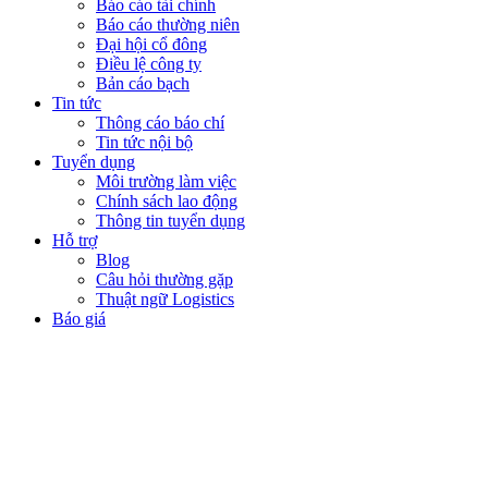
Báo cáo tài chính
Báo cáo thường niên
Đại hội cổ đông
Điều lệ công ty
Bản cáo bạch
Tin tức
Thông cáo báo chí
Tin tức nội bộ
Tuyển dụng
Môi trường làm việc
Chính sách lao động
Thông tin tuyển dụng
Hỗ trợ
Blog
Câu hỏi thường gặp
Thuật ngữ Logistics
Báo giá