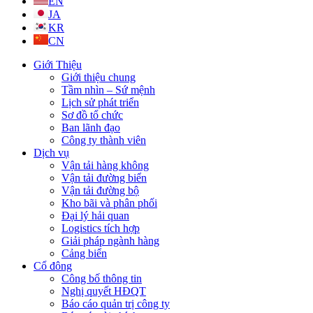
EN
JA
KR
CN
Giới Thiệu
Giới thiệu chung
Tầm nhìn – Sứ mệnh
Lịch sử phát triển
Sơ đồ tổ chức
Ban lãnh đạo
Công ty thành viên
Dịch vụ
Vận tải hàng không
Vận tải đường biển
Vận tải đường bộ
Kho bãi và phân phối
Đại lý hải quan
Logistics tích hợp
Giải pháp ngành hàng
Cảng biển
Cổ đông
Công bố thông tin
Nghị quyết HĐQT
Báo cáo quản trị công ty