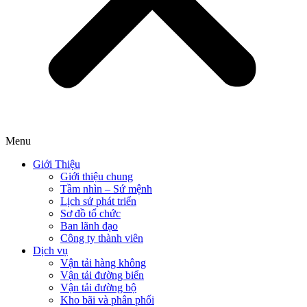
Menu
Giới Thiệu
Giới thiệu chung
Tầm nhìn – Sứ mệnh
Lịch sử phát triển
Sơ đồ tổ chức
Ban lãnh đạo
Công ty thành viên
Dịch vụ
Vận tải hàng không
Vận tải đường biển
Vận tải đường bộ
Kho bãi và phân phối