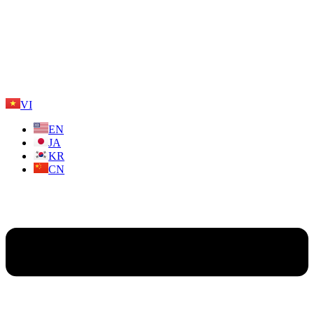
VI
EN
JA
KR
CN