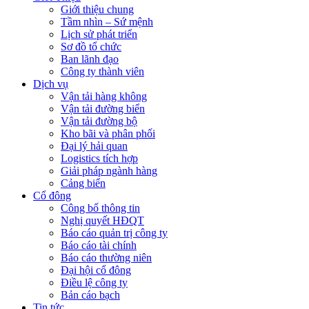
Giới thiệu chung
Tầm nhìn – Sứ mệnh
Lịch sử phát triển
Sơ đồ tổ chức
Ban lãnh đạo
Công ty thành viên
Dịch vụ
Vận tải hàng không
Vận tải đường biển
Vận tải đường bộ
Kho bãi và phân phối
Đại lý hải quan
Logistics tích hợp
Giải pháp ngành hàng
Cảng biển
Cổ đông
Công bố thông tin
Nghị quyết HĐQT
Báo cáo quản trị công ty
Báo cáo tài chính
Báo cáo thường niên
Đại hội cổ đông
Điều lệ công ty
Bản cáo bạch
Tin tức