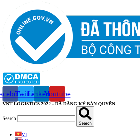
acebook
Twitter
Linkedin
Youtube
VNT LOGISTICS 2022 - ĐÃ ĐĂNG KÝ BẢN QUYỀN
Search
Search
VI