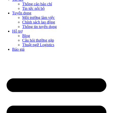
Thông cáo báo chí
Tin tức nội bộ
Tuyển dụng
Môi trường làm việc
Chính sách lao động
Thông tin tuyển dụng
Hỗ trợ
Blog
Câu hỏi thường gặp
Thuật ngữ Logistics
Báo giá