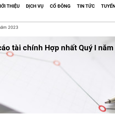
IỚI THIỆU
DỊCH VỤ
CỔ ĐÔNG
TIN TỨC
TUYỂ
 năm 2023
cáo tài chính Hợp nhất Quý I năm