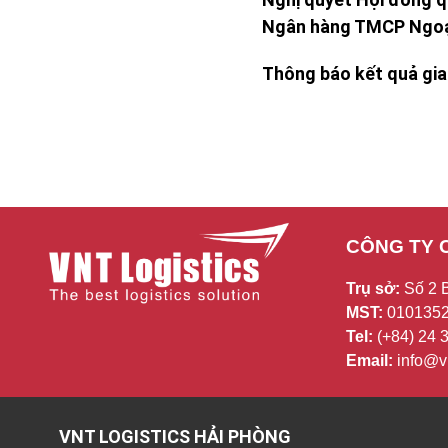
Ngân hàng TMCP Ngoại
Thông báo kết quả giao
CÔNG TY 
Trụ sở:
Số 2 
MST:
0101352
Tel:
(+84) 24
Email:
info@vn
VNT LOGISTICS HẢI PHÒNG
V