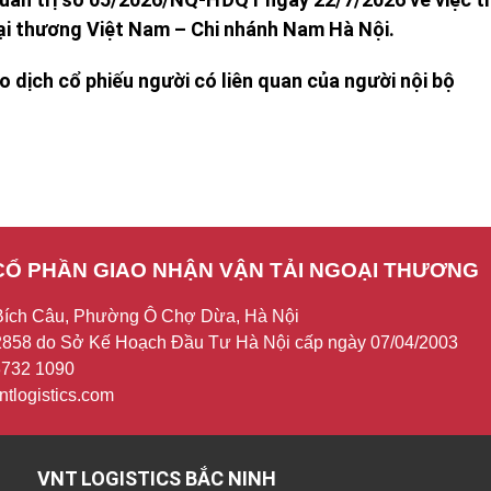
 thương Việt Nam – Chi nhánh Nam Hà Nội.
 dịch cổ phiếu người có liên quan của người nội bộ
CỔ PHẦN GIAO NHẬN VẬN TẢI NGOẠI THƯƠNG
Bích Câu, Phường Ô Chợ Dừa, Hà Nội
858 do Sở Kế Hoạch Đầu Tư Hà Nội cấp ngày 07/04/2003
 3732 1090
tlogistics.com
NT LOGISTICS BẮC NINH
VNT 