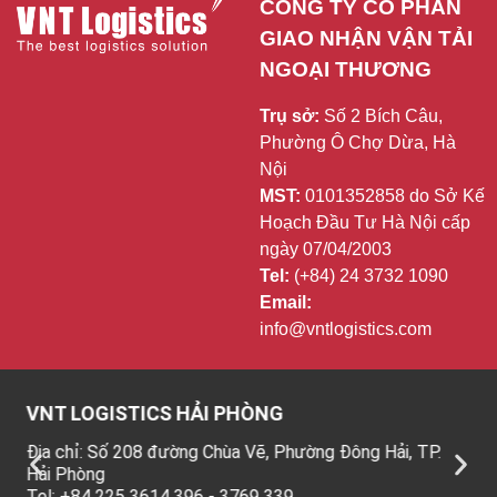
CÔNG TY CỔ PHẦN 
GIAO NHẬN VẬN TẢI 
NGOẠI THƯƠNG
Trụ sở:
Số 2 Bích Câu,
Phường Ô Chợ Dừa, Hà
Nội
MST:
0101352858 do Sở Kế
Hoạch Đầu Tư Hà Nội cấp
ngày 07/04/2003
Tel:
(+84) 24 3732 1090
Email:
info@vntlogistics.com
T LOGISTICS HẢI PHÒNG
VNT LO
 chỉ: Số 208 đường Chùa Vẽ, Phường Đông Hải, TP.
Địa chỉ: 
 Phòng
Kinh Bắc,
: +84 225 3614 396 - 3769 339
Tel: +84