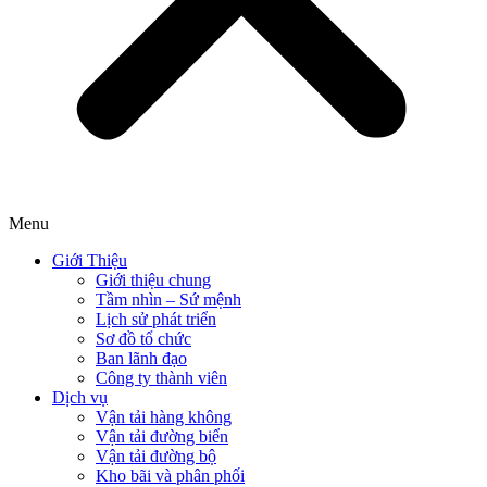
Menu
Giới Thiệu
Giới thiệu chung
Tầm nhìn – Sứ mệnh
Lịch sử phát triển
Sơ đồ tổ chức
Ban lãnh đạo
Công ty thành viên
Dịch vụ
Vận tải hàng không
Vận tải đường biển
Vận tải đường bộ
Kho bãi và phân phối