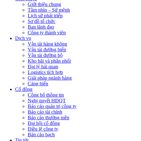
Giới thiệu chung
Tầm nhìn – Sứ mệnh
Lịch sử phát triển
Sơ đồ tổ chức
Ban lãnh đạo
Công ty thành viên
Dịch vụ
Vận tải hàng không
Vận tải đường biển
Vận tải đường bộ
Kho bãi và phân phối
Đại lý hải quan
Logistics tích hợp
Giải pháp ngành hàng
Cảng biển
Cổ đông
Công bố thông tin
Nghị quyết HĐQT
Báo cáo quản trị công ty
Báo cáo tài chính
Báo cáo thường niên
Đại hội cổ đông
Điều lệ công ty
Bản cáo bạch
Tin tức