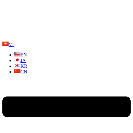
VI
EN
JA
KR
CN