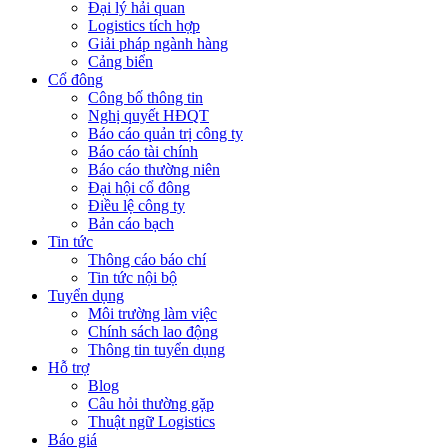
Đại lý hải quan
Logistics tích hợp
Giải pháp ngành hàng
Cảng biển
Cổ đông
Công bố thông tin
Nghị quyết HĐQT
Báo cáo quản trị công ty
Báo cáo tài chính
Báo cáo thường niên
Đại hội cổ đông
Điều lệ công ty
Bản cáo bạch
Tin tức
Thông cáo báo chí
Tin tức nội bộ
Tuyển dụng
Môi trường làm việc
Chính sách lao động
Thông tin tuyển dụng
Hỗ trợ
Blog
Câu hỏi thường gặp
Thuật ngữ Logistics
Báo giá