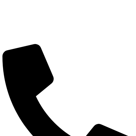
CÔNG TY CỔ PHẦN GIAO NHẬN VẬN TẢI NGO
Trụ sở:
Số 2 Bích Câu, Phường Ô Chợ Dừa, Hà Nội
MST:
0101352858 do Sở Kế Hoạch Đầu Tư Hà Nội cấp
ngày 07/04/2003
Tel:
(+84) 24 3732 1090
Email:
info@vntlogistics.com