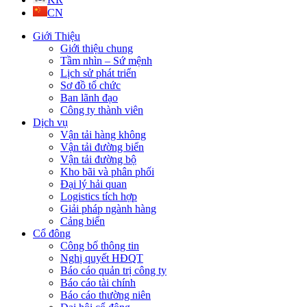
CN
Giới Thiệu
Giới thiệu chung
Tầm nhìn – Sứ mệnh
Lịch sử phát triển
Sơ đồ tổ chức
Ban lãnh đạo
Công ty thành viên
Dịch vụ
Vận tải hàng không
Vận tải đường biển
Vận tải đường bộ
Kho bãi và phân phối
Đại lý hải quan
Logistics tích hợp
Giải pháp ngành hàng
Cảng biển
Cổ đông
Công bố thông tin
Nghị quyết HĐQT
Báo cáo quản trị công ty
Báo cáo tài chính
Báo cáo thường niên