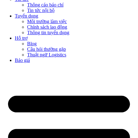
Thông cáo báo chí
Tin tức nội bộ
Tuyển dụng
Môi trường làm việc
Chính sách lao động
Thông tin tuyển dụng
Hỗ trợ
Blog
Câu hỏi thường gặp
Thuật ngữ Logistics
Báo giá