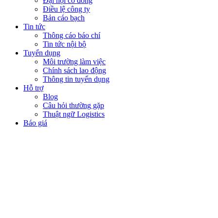
Đại hội cổ đông
Điều lệ công ty
Bản cáo bạch
Tin tức
Thông cáo báo chí
Tin tức nội bộ
Tuyển dụng
Môi trường làm việc
Chính sách lao động
Thông tin tuyển dụng
Hỗ trợ
Blog
Câu hỏi thường gặp
Thuật ngữ Logistics
Báo giá