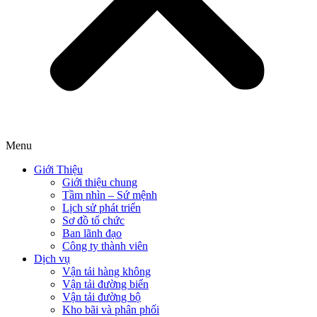
Menu
Giới Thiệu
Giới thiệu chung
Tầm nhìn – Sứ mệnh
Lịch sử phát triển
Sơ đồ tổ chức
Ban lãnh đạo
Công ty thành viên
Dịch vụ
Vận tải hàng không
Vận tải đường biển
Vận tải đường bộ
Kho bãi và phân phối