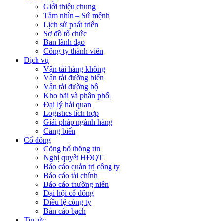
Giới thiệu chung
Tầm nhìn – Sứ mệnh
Lịch sử phát triển
Sơ đồ tổ chức
Ban lãnh đạo
Công ty thành viên
Dịch vụ
Vận tải hàng không
Vận tải đường biển
Vận tải đường bộ
Kho bãi và phân phối
Đại lý hải quan
Logistics tích hợp
Giải pháp ngành hàng
Cảng biển
Cổ đông
Công bố thông tin
Nghị quyết HĐQT
Báo cáo quản trị công ty
Báo cáo tài chính
Báo cáo thường niên
Đại hội cổ đông
Điều lệ công ty
Bản cáo bạch
Tin tức