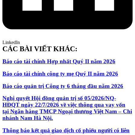
LinkedIn
CÁC BÀI VIẾT KHÁC:
Báo cáo tài chính Hợp nhất Quý II năm 2026
Báo cáo tài chính công ty mẹ Quý II năm 2026
Báo cáo quản trị Công ty 6 tháng đầu năm 2026
Nghị quyết Hội đồng quản trị số 05/2026/NQ-
HĐQT ngày 22/7/2026 về việc thông qua vay vốn
tại Ngân hàng TMCP Ngoại thương Việt Nam – Chi
nhánh Nam Hà Nội.
Thông báo kết quả giao dịch cổ phiếu người có liên