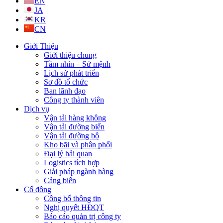
EN
JA
KR
CN
Giới Thiệu
Giới thiệu chung
Tầm nhìn – Sứ mệnh
Lịch sử phát triển
Sơ đồ tổ chức
Ban lãnh đạo
Công ty thành viên
Dịch vụ
Vận tải hàng không
Vận tải đường biển
Vận tải đường bộ
Kho bãi và phân phối
Đại lý hải quan
Logistics tích hợp
Giải pháp ngành hàng
Cảng biển
Cổ đông
Công bố thông tin
Nghị quyết HĐQT
Báo cáo quản trị công ty