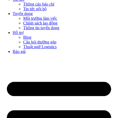
Thông cáo báo chí
Tin tức nội bộ
Tuyển dụng
Môi trường làm việc
Chính sách lao động
Thông tin tuyển dụng
Hỗ trợ
Blog
Câu hỏi thường gặp
Thuật ngữ Logistics
Báo giá