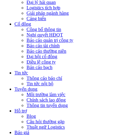
Đại lý hải quan
Logistics tích hợp
Giải pháp ngành hàng
Cảng biển
Cổ đông
Công bố thông tin
Nghị quyết HĐQT
Báo cáo quản trị công ty
Báo cáo tài chính
Báo cáo thường niên
Đại hội cổ đông
Điều lệ công ty
Bản cáo bạch
Tin tức
Thông cáo báo chí
Tin tức nội bộ
Tuyển dụng
Môi trường làm việc
Chính sách lao động
Thông tin tuyển dụng
Hỗ trợ
Blog
Câu hỏi thường gặp
Thuật ngữ Logistics
Báo giá