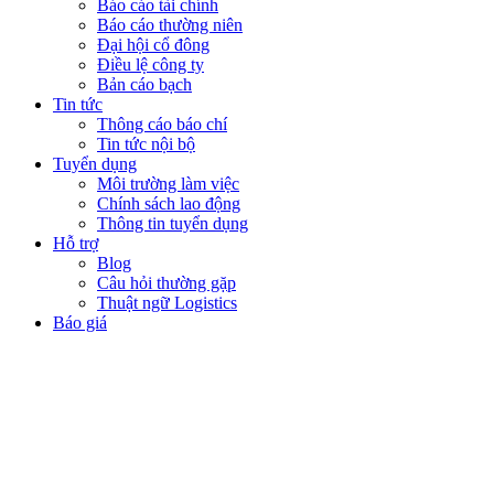
Báo cáo tài chính
Báo cáo thường niên
Đại hội cổ đông
Điều lệ công ty
Bản cáo bạch
Tin tức
Thông cáo báo chí
Tin tức nội bộ
Tuyển dụng
Môi trường làm việc
Chính sách lao động
Thông tin tuyển dụng
Hỗ trợ
Blog
Câu hỏi thường gặp
Thuật ngữ Logistics
Báo giá