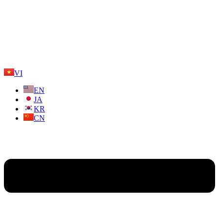
VI
EN
JA
KR
CN