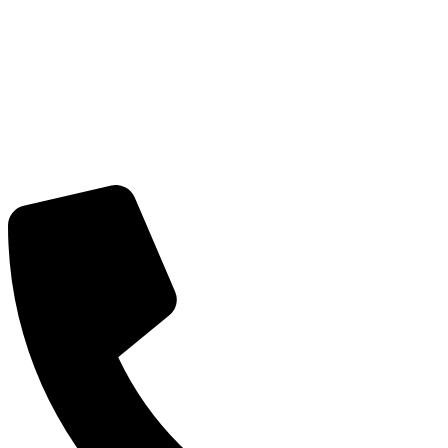
CÔNG TY CỔ PHẦN GIAO NHẬN VẬN TẢI NGO
Trụ sở:
Số 2 Bích Câu, Phường Ô Chợ Dừa, Hà Nội
MST:
0101352858 do Sở Kế Hoạch Đầu Tư Hà Nội cấp
ngày 07/04/2003
Tel:
(+84) 24 3732 1090
Email:
info@vntlogistics.com