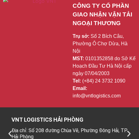
CÔNG TY CỔ PHẦN 
GIAO NHẬN VẬN TẢI 
NGOẠI THƯƠNG
Trụ sở:
Số 2 Bích Câu,
Phường Ô Chợ Dừa, Hà
Nội
MST:
0101352858 do Sở Kế
Hoạch Đầu Tư Hà Nội cấp
ngày 07/04/2003
Tel:
(+84) 24 3732 1090
Email:
info@vntlogistics.com
VNT LOGISTICS HẢI PHÒNG
Địa chỉ: Số 208 đường Chùa Vẽ, Phường Đông Hải, TP.
Hải Phòng