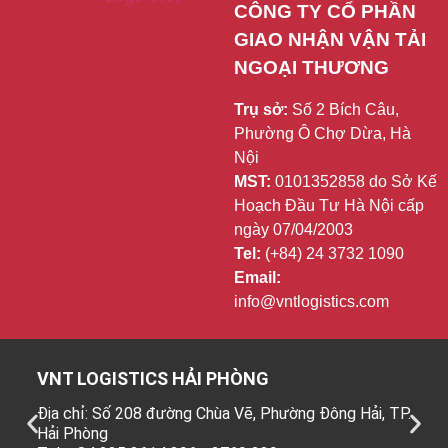
CÔNG TY CỔ PHẦN 
GIAO NHẬN VẬN TẢI 
NGOẠI THƯƠNG
Trụ sở:
Số 2 Bích Câu,
Phường Ô Chợ Dừa, Hà
Nội
MST:
0101352858 do Sở Kế
Hoạch Đầu Tư Hà Nội cấp
ngày 07/04/2003
Tel:
(+84) 24 3732 1090
Email:
info@vntlogistics.com
VNT LOGISTICS HẢI PHÒNG
Địa chỉ: Số 208 đường Chùa Vẽ, Phường Đông Hải, TP.
Hải Phòng