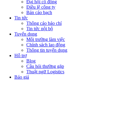
Đại hội cổ đông
Điều lệ công ty
Bản cáo bạch
Tin tức
Thông cáo báo chí
Tin tức nội bộ
Tuyển dụng
Môi trường làm việc
Chính sách lao động
Thông tin tuyển dụng
Hỗ trợ
Blog
Câu hỏi thường gặp
Thuật ngữ Logistics
Báo giá