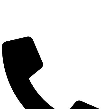
CÔNG TY CỔ PHẦN GIAO NHẬN VẬN TẢI NGO
Trụ sở:
Số 2 Bích Câu, Phường Ô Chợ Dừa, Hà Nội
MST:
0101352858 do Sở Kế Hoạch Đầu Tư Hà Nội cấp
ngày 07/04/2003
Tel:
(+84) 24 3732 1090
Email:
info@vntlogistics.com