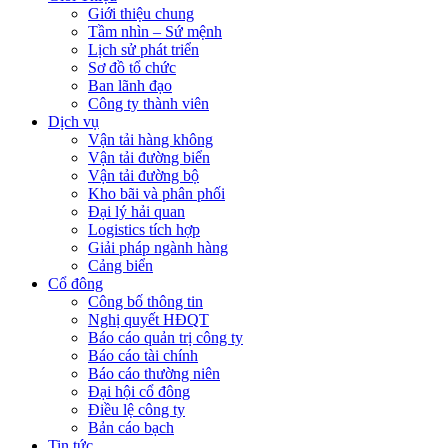
Giới thiệu chung
Tầm nhìn – Sứ mệnh
Lịch sử phát triển
Sơ đồ tổ chức
Ban lãnh đạo
Công ty thành viên
Dịch vụ
Vận tải hàng không
Vận tải đường biển
Vận tải đường bộ
Kho bãi và phân phối
Đại lý hải quan
Logistics tích hợp
Giải pháp ngành hàng
Cảng biển
Cổ đông
Công bố thông tin
Nghị quyết HĐQT
Báo cáo quản trị công ty
Báo cáo tài chính
Báo cáo thường niên
Đại hội cổ đông
Điều lệ công ty
Bản cáo bạch
Tin tức