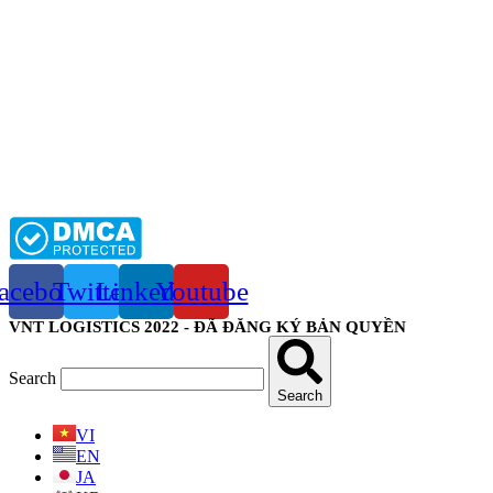
acebook
Twitter
Linkedin
Youtube
VNT LOGISTICS 2022 - ĐÃ ĐĂNG KÝ BẢN QUYỀN
Search
Search
VI
EN
JA