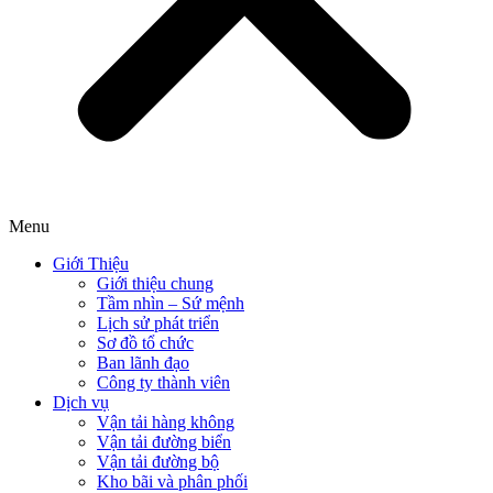
Menu
Giới Thiệu
Giới thiệu chung
Tầm nhìn – Sứ mệnh
Lịch sử phát triển
Sơ đồ tổ chức
Ban lãnh đạo
Công ty thành viên
Dịch vụ
Vận tải hàng không
Vận tải đường biển
Vận tải đường bộ
Kho bãi và phân phối