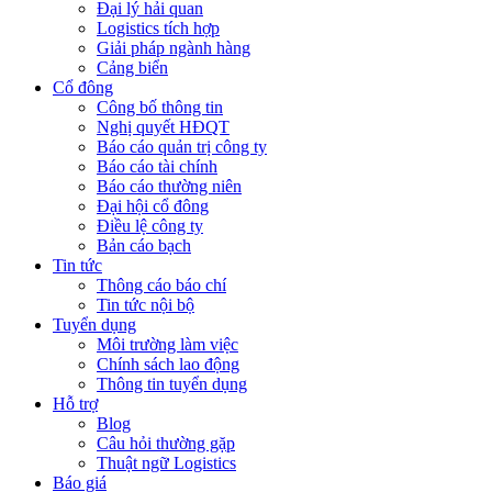
Đại lý hải quan
Logistics tích hợp
Giải pháp ngành hàng
Cảng biển
Cổ đông
Công bố thông tin
Nghị quyết HĐQT
Báo cáo quản trị công ty
Báo cáo tài chính
Báo cáo thường niên
Đại hội cổ đông
Điều lệ công ty
Bản cáo bạch
Tin tức
Thông cáo báo chí
Tin tức nội bộ
Tuyển dụng
Môi trường làm việc
Chính sách lao động
Thông tin tuyển dụng
Hỗ trợ
Blog
Câu hỏi thường gặp
Thuật ngữ Logistics
Báo giá