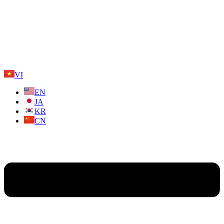
VI
EN
JA
KR
CN