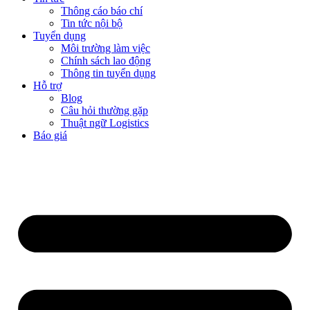
Thông cáo báo chí
Tin tức nội bộ
Tuyển dụng
Môi trường làm việc
Chính sách lao động
Thông tin tuyển dụng
Hỗ trợ
Blog
Câu hỏi thường gặp
Thuật ngữ Logistics
Báo giá