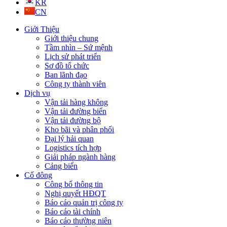
KR
CN
Giới Thiệu
Giới thiệu chung
Tầm nhìn – Sứ mệnh
Lịch sử phát triển
Sơ đồ tổ chức
Ban lãnh đạo
Công ty thành viên
Dịch vụ
Vận tải hàng không
Vận tải đường biển
Vận tải đường bộ
Kho bãi và phân phối
Đại lý hải quan
Logistics tích hợp
Giải pháp ngành hàng
Cảng biển
Cổ đông
Công bố thông tin
Nghị quyết HĐQT
Báo cáo quản trị công ty
Báo cáo tài chính
Báo cáo thường niên