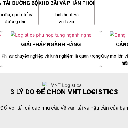
N TẢI ĐƯỜNG BỘ
KHO BÃI VÀ PHÂN PHỐI
ội địa, quốc tế và
Linh hoạt và
đường dài
an toàn
GIẢI PHÁP NGÀNH HÀNG
CẢNG
Khi sự chuyên nghiệp và kinh nghiệm là quan trọng
Quy mô lớn v
hiệ
3 LÝ DO ĐỂ CHỌN
VNT LOGISTICS
Đối với tất cả các nhu cầu về vận tải và hậu cần của bạ