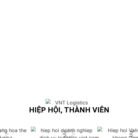
M​
NHÂN LỰC TÀI NĂNG​
ĐẦU KÉO CONTAINER​
NĂM KIN
HIỆP HỘI, THÀNH VIÊN