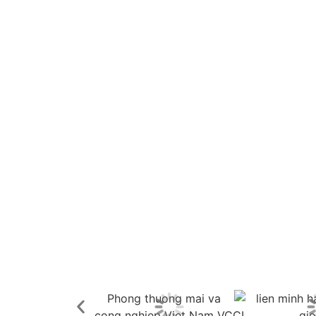
KHÁCH HÀNG TIN TƯỞNG
TỶ ĐỒNG DOANH THU / NĂ