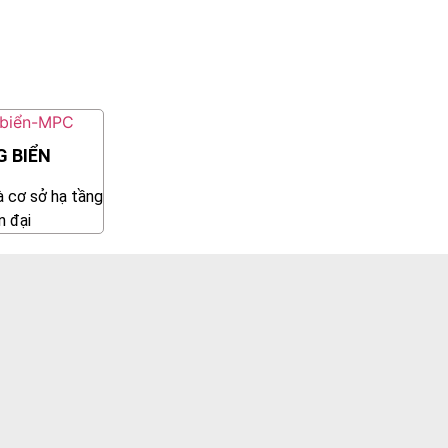
 BIỂN
à cơ sở hạ tầng
n đại
n