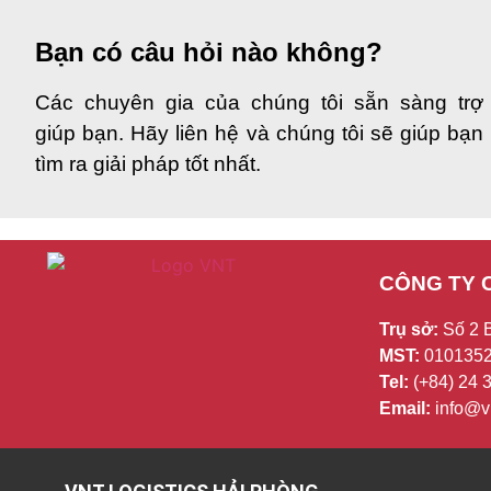
Bạn có câu hỏi nào không?
Các chuyên gia của chúng tôi sẵn sàng trợ
giúp bạn. Hãy liên hệ và chúng tôi sẽ giúp bạn
tìm ra giải pháp tốt nhất.
CÔNG TY 
Trụ sở:
Số 2 
MST:
0101352
Tel:
(+84) 24
Email:
info@vn