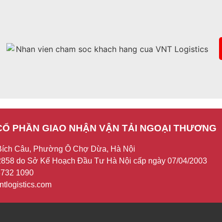
CỔ PHẦN GIAO NHẬN VẬN TẢI NGOẠI THƯƠNG
Bích Câu, Phường Ô Chợ Dừa, Hà Nội
858 do Sở Kế Hoạch Đầu Tư Hà Nội cấp ngày 07/04/2003
 3732 1090
tlogistics.com