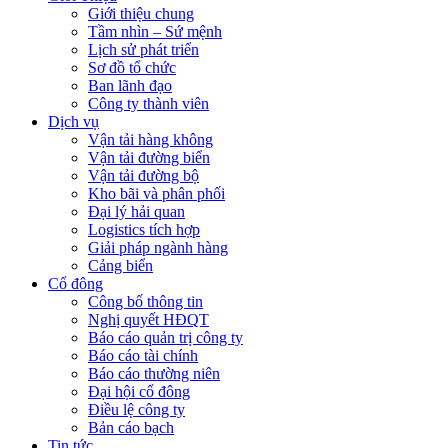
Giới thiệu chung
Tầm nhìn – Sứ mệnh
Lịch sử phát triển
Sơ đồ tổ chức
Ban lãnh đạo
Công ty thành viên
Dịch vụ
Vận tải hàng không
Vận tải đường biển
Vận tải đường bộ
Kho bãi và phân phối
Đại lý hải quan
Logistics tích hợp
Giải pháp ngành hàng
Cảng biển
Cổ đông
Công bố thông tin
Nghị quyết HĐQT
Báo cáo quản trị công ty
Báo cáo tài chính
Báo cáo thường niên
Đại hội cổ đông
Điều lệ công ty
Bản cáo bạch
Tin tức