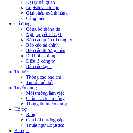
Đại lý hải quan
Logistics tích hợp
Giải pháp ngành hàng
Cảng biển
Cổ đông
Công bố thông tin
Nghị quyết HĐQT
Báo cáo quản trị công ty
Báo cáo tài chính
Báo cáo thường niên
Đại hội cổ đông
Điều lệ công ty
Bản cáo bạch
Tin tức
Thông cáo báo chí
Tin tức nội bộ
Tuyển dụng
Môi trường làm việc
Chính sách lao động
Thông tin tuyển dụng
Hỗ trợ
Blog
Câu hỏi thường gặp
Thuật ngữ Logistics
Báo giá