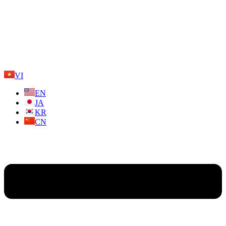
VI
EN
JA
KR
CN