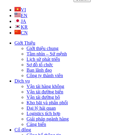
VI
EN
JA
KR
CN
Giới Thiệu
Giới thiệu chung
Tầm nhìn – Sứ mệnh
Lịch sử phát triển
Sơ đồ tổ chức
Ban lãnh đạo
Công ty thành viên
Dịch vụ
Vận tải hàng không
Vận tải đường biển
Vận tải đường bộ
Kho bãi và phân phối
Đại lý hải quan
Logistics tích hợp
Giải pháp ngành hàng
Cảng biển
Cổ đông