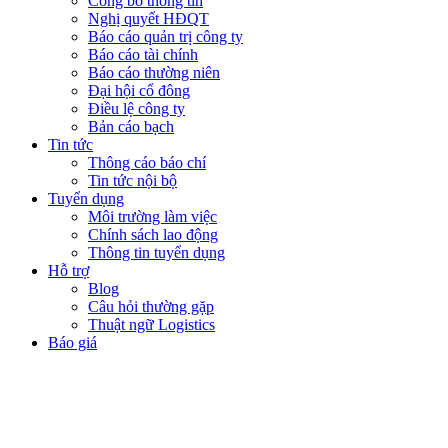
Công bố thông tin
Nghị quyết HĐQT
Báo cáo quản trị công ty
Báo cáo tài chính
Báo cáo thường niên
Đại hội cổ đông
Điều lệ công ty
Bản cáo bạch
Tin tức
Thông cáo báo chí
Tin tức nội bộ
Tuyển dụng
Môi trường làm việc
Chính sách lao động
Thông tin tuyển dụng
Hỗ trợ
Blog
Câu hỏi thường gặp
Thuật ngữ Logistics
Báo giá