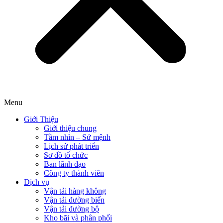
Menu
Giới Thiệu
Giới thiệu chung
Tầm nhìn – Sứ mệnh
Lịch sử phát triển
Sơ đồ tổ chức
Ban lãnh đạo
Công ty thành viên
Dịch vụ
Vận tải hàng không
Vận tải đường biển
Vận tải đường bộ
Kho bãi và phân phối