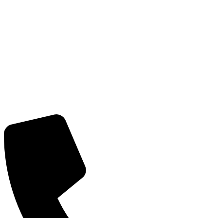
CÔNG TY CỔ PHẦN GIAO NHẬN VẬN TẢI NGO
Trụ sở:
Số 2 Bích Câu, Phường Ô Chợ Dừa, Hà Nội
MST:
0101352858 do Sở Kế Hoạch Đầu Tư Hà Nội cấp
ngày 07/04/2003
Tel:
(+84) 24 3732 1090
Email:
info@vntlogistics.com