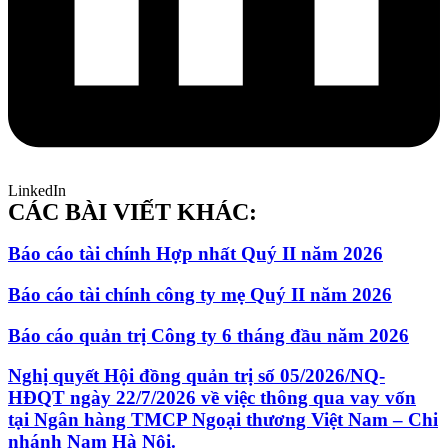
LinkedIn
CÁC BÀI VIẾT KHÁC:
Báo cáo tài chính Hợp nhất Quý II năm 2026
Báo cáo tài chính công ty mẹ Quý II năm 2026
Báo cáo quản trị Công ty 6 tháng đầu năm 2026
Nghị quyết Hội đồng quản trị số 05/2026/NQ-
HĐQT ngày 22/7/2026 về việc thông qua vay vốn
tại Ngân hàng TMCP Ngoại thương Việt Nam – Chi
nhánh Nam Hà Nội.