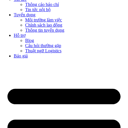
Thông cáo báo chí
Tin tức nội bộ
Tuyển dụng
Môi trường làm việc
Chính sách lao động
Thông tin tuyển dụng
Hỗ trợ
Blog
Câu hỏi thường gặp
Thuật ngữ Logistics
Báo giá