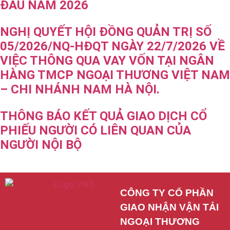
ĐẦU NĂM 2026
NGHỊ QUYẾT HỘI ĐỒNG QUẢN TRỊ SỐ
05/2026/NQ-HĐQT NGÀY 22/7/2026 VỀ
VIỆC THÔNG QUA VAY VỐN TẠI NGÂN
HÀNG TMCP NGOẠI THƯƠNG VIỆT NAM
– CHI NHÁNH NAM HÀ NỘI.
THÔNG BÁO KẾT QUẢ GIAO DỊCH CỔ
PHIẾU NGƯỜI CÓ LIÊN QUAN CỦA
NGƯỜI NỘI BỘ
CÔNG TY CỔ PHẦN 
GIAO NHẬN VẬN TẢI 
NGOẠI THƯƠNG