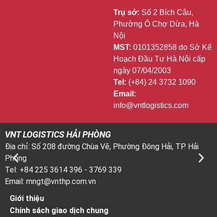
Trụ sở:
Số 2 Bích Câu,
Phường Ô Chợ Dừa, Hà
Nội
MST:
0101352858 do Sở Kế
Hoạch Đầu Tư Hà Nội cấp
ngày 07/04/2003
Tel:
(+84) 24 3732 1090
Email:
info@vntlogistics.com
VNT LOGISTICS HẢI PHÒNG
V
Địa chỉ: Số 208 đường Chùa Vẽ, Phường Đông Hải, TP. Hải
Đ
Phòng
T
Tel: +84 225 3614 396 - 3769 339
T
Email: mngt@vnthp.com.vn
E
Giới thiệu
Chính sách giao dịch chung