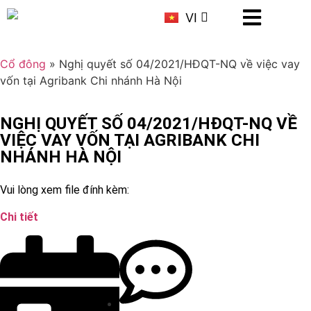
KR
VI
CN
Cổ đông
»
Nghị quyết số 04/2021/HĐQT-NQ về việc vay
vốn tại Agribank Chi nhánh Hà Nội
NGHỊ QUYẾT SỐ 04/2021/HĐQT-NQ VỀ
VIỆC VAY VỐN TẠI AGRIBANK CHI
NHÁNH HÀ NỘI
Vui lòng xem file đính kèm:
Chi tiết