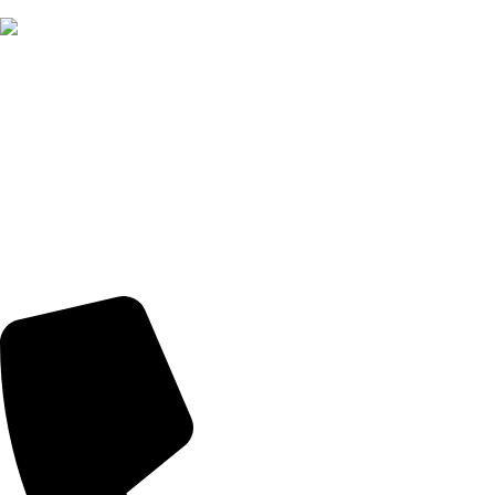
CÔNG TY CỔ PHẦN GIAO NHẬN VẬN TẢI NGOẠI 
THƯƠNG
Trụ sở:
Số 2 Bích Câu, Phường Ô Chợ Dừa, Hà Nội
MST:
0101352858 do Sở Kế Hoạch Đầu Tư Hà Nội cấp ngày
07/04/2003
Tel:
(+84) 24 3732 1090
Email:
info@vntlogistics.com