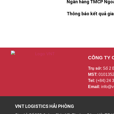
Ngân hàng TMCP Ngoại
Thông báo kết quả giao
CÔNG TY 
Trụ sở:
Số 2 
MST:
0101352
Tel:
(+84) 24
Email:
info@vn
VNT LOGISTICS HẢI PHÒNG