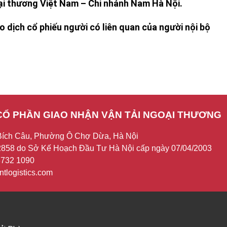
 thương Việt Nam – Chi nhánh Nam Hà Nội.
 dịch cổ phiếu người có liên quan của người nội bộ
CỔ PHẦN GIAO NHẬN VẬN TẢI NGOẠI THƯƠNG
Bích Câu, Phường Ô Chợ Dừa, Hà Nội
858 do Sở Kế Hoạch Đầu Tư Hà Nội cấp ngày 07/04/2003
 3732 1090
tlogistics.com