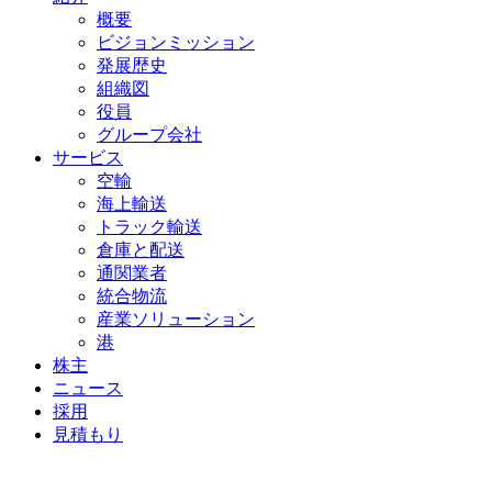
概要
ビジョンミッション
発展歴史
組織図
役員
グループ会社
サービス
空輸
海上輸送
トラック輸送
倉庫と配送
通関業者
統合物流
産業ソリューション
港
株主
ニュース
採用
見積もり