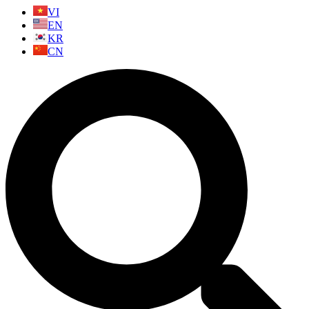
VI
EN
KR
CN