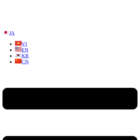
JA
VI
EN
KR
CN