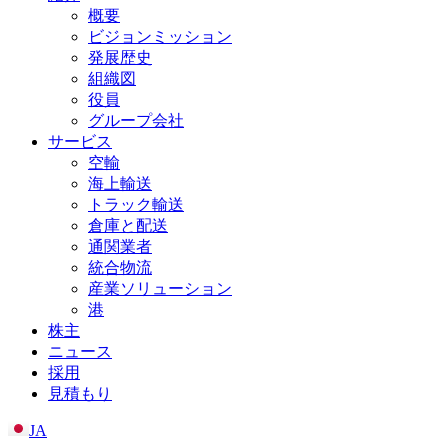
概要
ビジョンミッション
発展歴史
組織図
役員
グループ会社
サービス
空輸
海上輸送
トラック輸送
倉庫と配送
通関業者
統合物流
産業ソリューション
港
株主
ニュース
採用
見積もり
JA